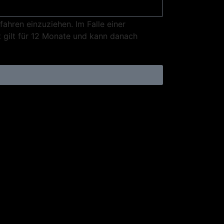
fahren einzuziehen. Im Falle einer
 gilt für 12 Monate und kann danach