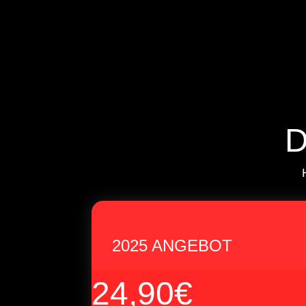
D
2025 ANGEBOT
24,90€