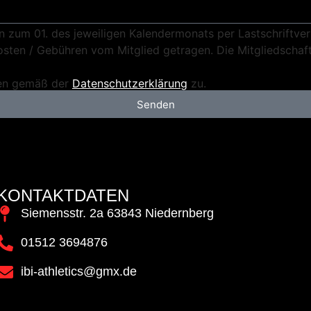
en zum 01. des jeweiligen Kalendermonats per Lastschriftver
ten / Gebühren vom Mitglied getragen. Die Mitgliedschaft
ten gemäß der
Datenschutzerklärung
zu.
Senden
KONTAKTDATEN
Siemensstr. 2a 63843 Niedernberg
01512 3694876​
ibi-athletics@gmx.de​