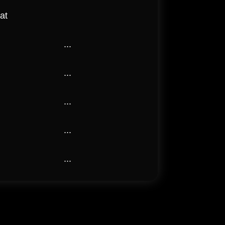
at
...
...
...
...
...