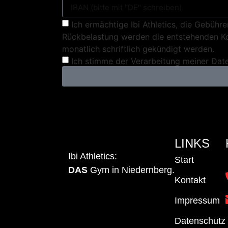
Ich ermächtige Ibi Athletics, die Gebühr
Rückbelastung werden die entstehenden Kos
monatlich schriftlich gekündigt werden.
Ich stimme der Verarbeitung meiner Da
LINKS
Ibi Athletics:
Start
DAS
Gym in Niedernberg.
Kontakt
Impressum
Datenschutz