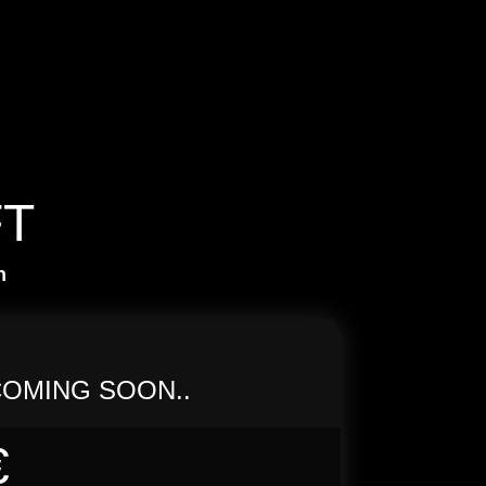
FT
n
OMING SOON..
€